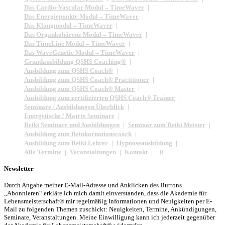
Das Cardio-Vascular Modul – TimeWaver
Das Energiepunkte Modul – TimeWaver
Das Klangmodul – TimeWaver
Das Organkohärenz Modul – TimeWaver
Das TimeLine Modul – TimeWaver
Das WaveGenetic Modul – TimeWaver
Grundausbildung QSHS Coaching®
Ausbildung zum QSHS Coach®
Ausbildung zum QSHS Coach® Practitioner
Ausbildung zum QSHS Coach® Master
Ausbildung zum zertifizierten QSHS Coach® Trainer
Seminare / Ausbildungen Überblick
Energetische / Matrix Seminare
Reiki Seminare und Ausbildungen
Seminar zum Reiki Meister
Ausbildung zum Reinkarnationscoach
Ausbildung zum Reiki Lehrer
Hypnoseausbildung
Alle Termine
Veranstaltungen
Kontakt
0
Newsletter
Durch Angabe meiner E-Mail-Adresse und Anklicken des Buttons
„Abonnieren“ erkläre ich mich damit einverstanden, dass die Akademie für
Lebensmeisterschaft® mir regelmäßig Informationen und Neuigkeiten per E-
Mail zu folgenden Themen zuschickt: Neuigkeiten, Termine, Ankündigungen,
Seminare, Veranstaltungen. Meine Einwilligung kann ich jederzeit gegenüber