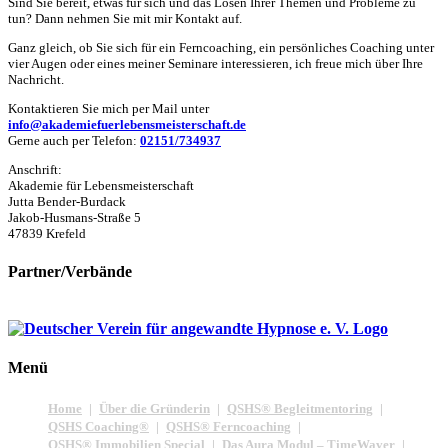
Sind Sie bereit, etwas für sich und das Lösen Ihrer Themen und Probleme zu
tun? Dann nehmen Sie mit mir Kontakt auf.
Ganz gleich, ob Sie sich für ein Ferncoaching, ein persönliches Coaching unter
vier Augen oder eines meiner Seminare interessieren, ich freue mich über Ihre
Nachricht.
Kontaktieren Sie mich per Mail unter
info@akademiefuerlebensmeisterschaft.de
Gerne auch per Telefon:
02151/734937
Anschrift:
Akademie für Lebensmeisterschaft
Jutta Bender-Burdack
Jakob-Husmans-Straße 5
47839 Krefeld
Partner/Verbände
Menü
Home
Über die Gründerin
QSHS® Begleitmentoring
QSHS Coaching®
QSHS® Ferncoaching
QSHS® Immobilien Special
Das Aura Modul – TimeWaver