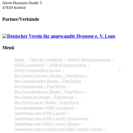
Jakob-Husmans-Straße 5
47839 Krefeld
Partner/Verbände
Menü
Home
Über die Gründerin
QSHS® Begleitmentoring
QSHS Coaching®
QSHS® Ferncoaching
QSHS® Immobilien Special
Das Aura Modul – TimeWaver
Das Cardio-Vascular Modul – TimeWaver
Das Energiepunkte Modul – TimeWaver
Das Klangmodul – TimeWaver
Das Organkohärenz Modul – TimeWaver
Das TimeLine Modul – TimeWaver
Das WaveGenetic Modul – TimeWaver
Grundausbildung QSHS Coaching®
Ausbildung zum QSHS Coach®
Ausbildung zum QSHS Coach® Practitioner
Ausbildung zum QSHS Coach® Master
Ausbildung zum zertifizierten QSHS Coach® Trainer