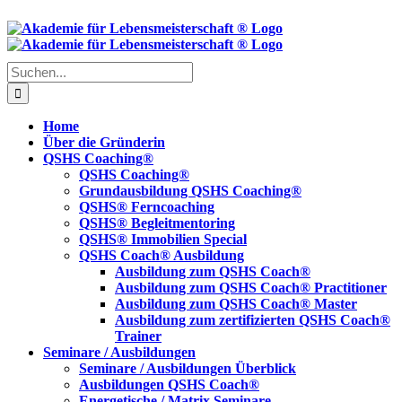
Skip
to
content
Suche
nach:
Home
Über die Gründerin
QSHS Coaching®
QSHS Coaching®
Grundausbildung QSHS Coaching®
QSHS® Ferncoaching
QSHS® Begleitmentoring
QSHS® Immobilien Special
QSHS Coach® Ausbildung
Ausbildung zum QSHS Coach®
Ausbildung zum QSHS Coach® Practitioner
Ausbildung zum QSHS Coach® Master
Ausbildung zum zertifizierten QSHS Coach®
Trainer
Seminare / Ausbildungen
Seminare / Ausbildungen Überblick
Ausbildungen QSHS Coach®
Energetische / Matrix Seminare