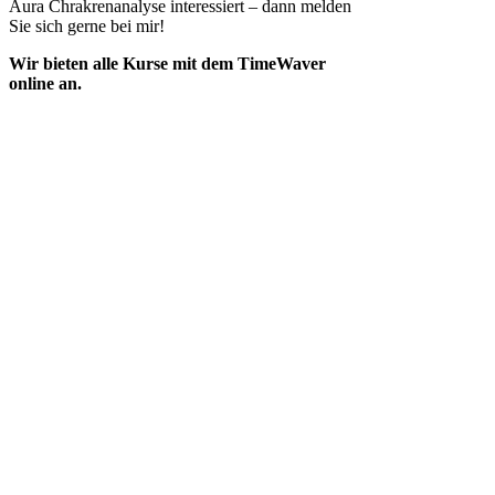
Aura Chrakrenanalyse interessiert – dann melden
Sie sich gerne bei mir!
Wir bieten alle Kurse mit dem TimeWaver
online an.
Informieren Sie sich über das Aura
Modul vom TimeWaver und Preise