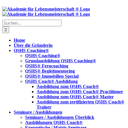
Skip
to
content
Suche
nach:
Home
Über die Gründerin
QSHS Coaching®
QSHS Coaching®
Grundausbildung QSHS Coaching®
QSHS® Ferncoaching
QSHS® Begleitmentoring
QSHS® Immobilien Special
QSHS Coach® Ausbildung
Ausbildung zum QSHS Coach®
Ausbildung zum QSHS Coach® Practitioner
Ausbildung zum QSHS Coach® Master
Ausbildung zum zertifizierten QSHS Coach®
Trainer
Seminare / Ausbildungen
Seminare / Ausbildungen Überblick
Ausbildungen QSHS Coach®
Energetische / Matrix Seminare