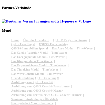
Partner/Verbände
Menü
Home
Über die Gründerin
QSHS® Begleitmentoring
QSHS Coaching®
QSHS® Ferncoaching
QSHS® Immobilien Special
Das Aura Modul – TimeWaver
Das Cardio-Vascular Modul – TimeWaver
Das Energiepunkte Modul – TimeWaver
Das Klangmodul – TimeWaver
Das Organkohärenz Modul – TimeWaver
Das TimeLine Modul – TimeWaver
Das WaveGenetic Modul – TimeWaver
Grundausbildung QSHS Coaching®
Ausbildung zum QSHS Coach®
Ausbildung zum QSHS Coach® Practitioner
Ausbildung zum QSHS Coach® Master
Ausbildung zum zertifizierten QSHS Coach® Trainer
Seminare / Ausbildungen Überblick
Energetische / Matrix Seminare