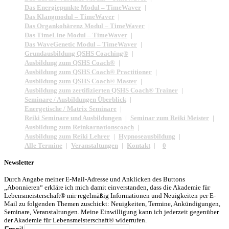
Das Energiepunkte Modul – TimeWaver
Das Klangmodul – TimeWaver
Das Organkohärenz Modul – TimeWaver
Das TimeLine Modul – TimeWaver
Das WaveGenetic Modul – TimeWaver
Grundausbildung QSHS Coaching®
Ausbildung zum QSHS Coach®
Ausbildung zum QSHS Coach® Practitioner
Ausbildung zum QSHS Coach® Master
Ausbildung zum zertifizierten QSHS Coach® Trainer
Seminare / Ausbildungen Überblick
Energetische / Matrix Seminare
Reiki Seminare und Ausbildungen
Seminar zum Reiki Meister
Ausbildung zum Reinkarnationscoach
Ausbildung zum Reiki Lehrer
Hypnoseausbildung
Alle Termine
Veranstaltungen
Kontakt
0
Newsletter
Durch Angabe meiner E-Mail-Adresse und Anklicken des Buttons
„Abonnieren“ erkläre ich mich damit einverstanden, dass die Akademie für
Lebensmeisterschaft® mir regelmäßig Informationen und Neuigkeiten per E-
Mail zu folgenden Themen zuschickt: Neuigkeiten, Termine, Ankündigungen,
Seminare, Veranstaltungen. Meine Einwilligung kann ich jederzeit gegenüber
der Akademie für Lebensmeisterschaft® widerrufen.