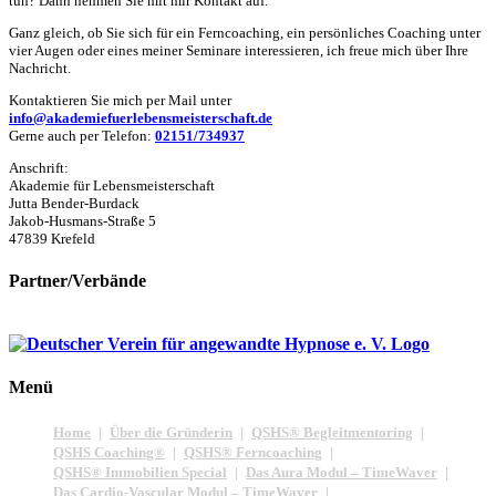
tun? Dann nehmen Sie mit mir Kontakt auf.
Ganz gleich, ob Sie sich für ein Ferncoaching, ein persönliches Coaching unter
vier Augen oder eines meiner Seminare interessieren, ich freue mich über Ihre
Nachricht.
Kontaktieren Sie mich per Mail unter
info@akademiefuerlebensmeisterschaft.de
Gerne auch per Telefon:
02151/734937
Anschrift:
Akademie für Lebensmeisterschaft
Jutta Bender-Burdack
Jakob-Husmans-Straße 5
47839 Krefeld
Partner/Verbände
Menü
Home
Über die Gründerin
QSHS® Begleitmentoring
QSHS Coaching®
QSHS® Ferncoaching
QSHS® Immobilien Special
Das Aura Modul – TimeWaver
Das Cardio-Vascular Modul – TimeWaver