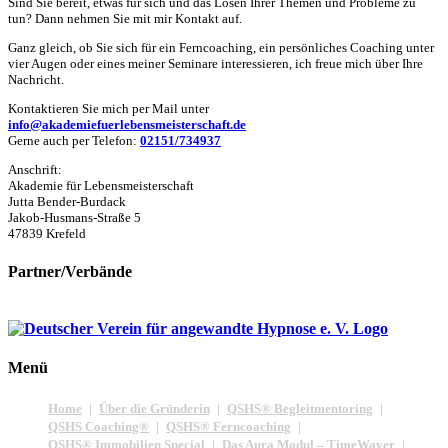
Sind Sie bereit, etwas für sich und das Lösen Ihrer Themen und Probleme zu
tun? Dann nehmen Sie mit mir Kontakt auf.
Ganz gleich, ob Sie sich für ein Ferncoaching, ein persönliches Coaching unter
vier Augen oder eines meiner Seminare interessieren, ich freue mich über Ihre
Nachricht.
Kontaktieren Sie mich per Mail unter
info@akademiefuerlebensmeisterschaft.de
Gerne auch per Telefon:
02151/734937
Anschrift:
Akademie für Lebensmeisterschaft
Jutta Bender-Burdack
Jakob-Husmans-Straße 5
47839 Krefeld
Partner/Verbände
Menü
Home
Über die Gründerin
QSHS® Begleitmentoring
QSHS Coaching®
QSHS® Ferncoaching
QSHS® Immobilien Special
Das Aura Modul – TimeWaver