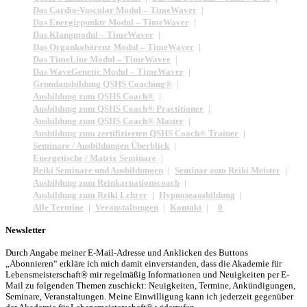
Das Cardio-Vascular Modul – TimeWaver
Das Energiepunkte Modul – TimeWaver
Das Klangmodul – TimeWaver
Das Organkohärenz Modul – TimeWaver
Das TimeLine Modul – TimeWaver
Das WaveGenetic Modul – TimeWaver
Grundausbildung QSHS Coaching®
Ausbildung zum QSHS Coach®
Ausbildung zum QSHS Coach® Practitioner
Ausbildung zum QSHS Coach® Master
Ausbildung zum zertifizierten QSHS Coach® Trainer
Seminare / Ausbildungen Überblick
Energetische / Matrix Seminare
Reiki Seminare und Ausbildungen
Seminar zum Reiki Meister
Ausbildung zum Reinkarnationscoach
Ausbildung zum Reiki Lehrer
Hypnoseausbildung
Alle Termine
Veranstaltungen
Kontakt
0
Newsletter
Durch Angabe meiner E-Mail-Adresse und Anklicken des Buttons
„Abonnieren“ erkläre ich mich damit einverstanden, dass die Akademie für
Lebensmeisterschaft® mir regelmäßig Informationen und Neuigkeiten per E-
Mail zu folgenden Themen zuschickt: Neuigkeiten, Termine, Ankündigungen,
Seminare, Veranstaltungen. Meine Einwilligung kann ich jederzeit gegenüber