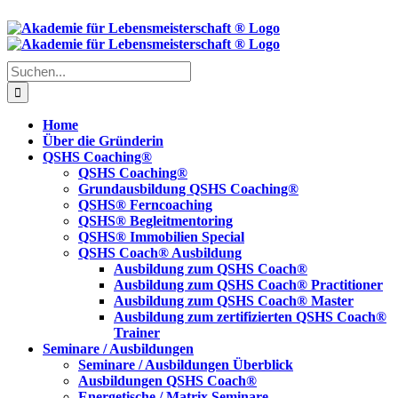
Skip
to
content
Suche
nach:
Home
Über die Gründerin
QSHS Coaching®
QSHS Coaching®
Grundausbildung QSHS Coaching®
QSHS® Ferncoaching
QSHS® Begleitmentoring
QSHS® Immobilien Special
QSHS Coach® Ausbildung
Ausbildung zum QSHS Coach®
Ausbildung zum QSHS Coach® Practitioner
Ausbildung zum QSHS Coach® Master
Ausbildung zum zertifizierten QSHS Coach®
Trainer
Seminare / Ausbildungen
Seminare / Ausbildungen Überblick
Ausbildungen QSHS Coach®
Energetische / Matrix Seminare