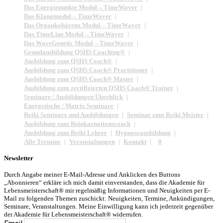
Das Energiepunkte Modul – TimeWaver
Das Klangmodul – TimeWaver
Das Organkohärenz Modul – TimeWaver
Das TimeLine Modul – TimeWaver
Das WaveGenetic Modul – TimeWaver
Grundausbildung QSHS Coaching®
Ausbildung zum QSHS Coach®
Ausbildung zum QSHS Coach® Practitioner
Ausbildung zum QSHS Coach® Master
Ausbildung zum zertifizierten QSHS Coach® Trainer
Seminare / Ausbildungen Überblick
Energetische / Matrix Seminare
Reiki Seminare und Ausbildungen
Seminar zum Reiki Meister
Ausbildung zum Reinkarnationscoach
Ausbildung zum Reiki Lehrer
Hypnoseausbildung
Alle Termine
Veranstaltungen
Kontakt
0
Newsletter
Durch Angabe meiner E-Mail-Adresse und Anklicken des Buttons
„Abonnieren“ erkläre ich mich damit einverstanden, dass die Akademie für
Lebensmeisterschaft® mir regelmäßig Informationen und Neuigkeiten per E-
Mail zu folgenden Themen zuschickt: Neuigkeiten, Termine, Ankündigungen,
Seminare, Veranstaltungen. Meine Einwilligung kann ich jederzeit gegenüber
der Akademie für Lebensmeisterschaft® widerrufen.