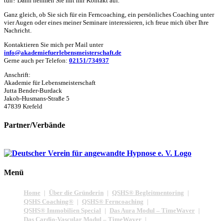
tun? Dann nehmen Sie mit mir Kontakt auf.
Ganz gleich, ob Sie sich für ein Ferncoaching, ein persönliches Coaching unter
vier Augen oder eines meiner Seminare interessieren, ich freue mich über Ihre
Nachricht.
Kontaktieren Sie mich per Mail unter
info@akademiefuerlebensmeisterschaft.de
Gerne auch per Telefon:
02151/734937
Anschrift:
Akademie für Lebensmeisterschaft
Jutta Bender-Burdack
Jakob-Husmans-Straße 5
47839 Krefeld
Partner/Verbände
Menü
Home
Über die Gründerin
QSHS® Begleitmentoring
QSHS Coaching®
QSHS® Ferncoaching
QSHS® Immobilien Special
Das Aura Modul – TimeWaver
Das Cardio-Vascular Modul – TimeWaver