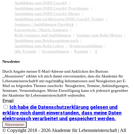
Ausbildung zum QSHS Coach®
Ausbildung zum QSHS Coach® Practitioner
Ausbildung zum QSHS Coach® Master
Ausbildung zum zertifizierten QSHS Coach® Trainer
Seminare / Ausbildungen Überblick
Energetische / Matrix Seminare
Reiki Seminare und Ausbildungen
Seminar zum Reiki Meister
Ausbildung zum Reinkarnationscoach
Ausbildung zum Reiki Lehrer
Hypnoseausbildung
Alle Termine
Veranstaltungen
Kontakt
0
Newsletter
Durch Angabe meiner E-Mail-Adresse und Anklicken des Buttons
„Abonnieren“ erkläre ich mich damit einverstanden, dass die Akademie für
Lebensmeisterschaft® mir regelmäßig Informationen und Neuigkeiten per E-
Mail zu folgenden Themen zuschickt: Neuigkeiten, Termine, Ankündigungen,
Seminare, Veranstaltungen. Meine Einwilligung kann ich jederzeit gegenüber
der Akademie für Lebensmeisterschaft® widerrufen.
Email
Ich habe die Datenschutzerklärung gelesen und
erkläre mich damit einverstanden, dass meine Daten
elektronisch verarbeitet und gespeichert werden.
© Copyright 2018 -
2026 Akademie für Lebensmeisterschaft | All