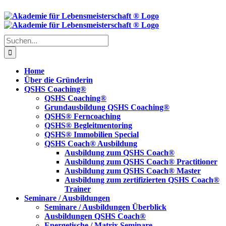
Skip
to
content
Suche
nach:
Home
Über die Gründerin
QSHS Coaching®
QSHS Coaching®
Grundausbildung QSHS Coaching®
QSHS® Ferncoaching
QSHS® Begleitmentoring
QSHS® Immobilien Special
QSHS Coach® Ausbildung
Ausbildung zum QSHS Coach®
Ausbildung zum QSHS Coach® Practitioner
Ausbildung zum QSHS Coach® Master
Ausbildung zum zertifizierten QSHS Coach®
Trainer
Seminare / Ausbildungen
Seminare / Ausbildungen Überblick
Ausbildungen QSHS Coach®
Energetische / Matrix Seminare