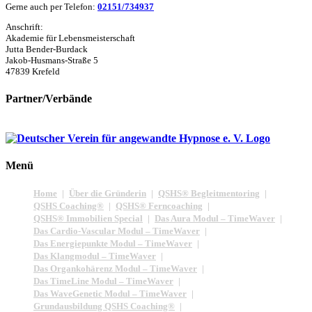
Gerne auch per Telefon:
02151/734937
Anschrift:
Akademie für Lebensmeisterschaft
Jutta Bender-Burdack
Jakob-Husmans-Straße 5
47839 Krefeld
Partner/Verbände
Menü
Home
Über die Gründerin
QSHS® Begleitmentoring
QSHS Coaching®
QSHS® Ferncoaching
QSHS® Immobilien Special
Das Aura Modul – TimeWaver
Das Cardio-Vascular Modul – TimeWaver
Das Energiepunkte Modul – TimeWaver
Das Klangmodul – TimeWaver
Das Organkohärenz Modul – TimeWaver
Das TimeLine Modul – TimeWaver
Das WaveGenetic Modul – TimeWaver
Grundausbildung QSHS Coaching®