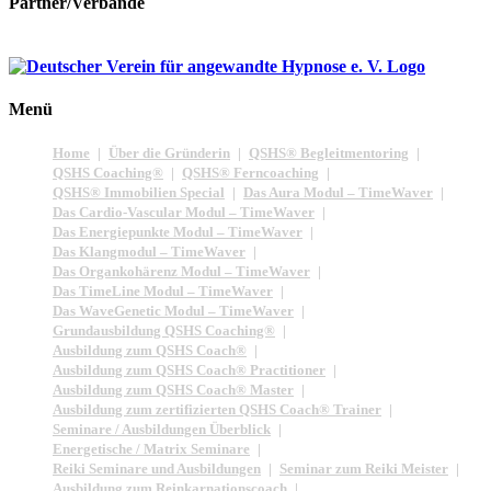
Partner/Verbände
Menü
Home
Über die Gründerin
QSHS® Begleitmentoring
QSHS Coaching®
QSHS® Ferncoaching
QSHS® Immobilien Special
Das Aura Modul – TimeWaver
Das Cardio-Vascular Modul – TimeWaver
Das Energiepunkte Modul – TimeWaver
Das Klangmodul – TimeWaver
Das Organkohärenz Modul – TimeWaver
Das TimeLine Modul – TimeWaver
Das WaveGenetic Modul – TimeWaver
Grundausbildung QSHS Coaching®
Ausbildung zum QSHS Coach®
Ausbildung zum QSHS Coach® Practitioner
Ausbildung zum QSHS Coach® Master
Ausbildung zum zertifizierten QSHS Coach® Trainer
Seminare / Ausbildungen Überblick
Energetische / Matrix Seminare
Reiki Seminare und Ausbildungen
Seminar zum Reiki Meister
Ausbildung zum Reinkarnationscoach