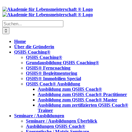
Skip
to
content
Suche
nach:
Home
Über die Gründerin
QSHS Coaching®
QSHS Coaching®
Grundausbildung QSHS Coaching®
QSHS® Ferncoaching
QSHS® Begleitmentoring
QSHS® Immobilien Special
QSHS Coach® Ausbildung
Ausbildung zum QSHS Coach®
Ausbildung zum QSHS Coach® Practitioner
Ausbildung zum QSHS Coach® Master
Ausbildung zum zertifizierten QSHS Coach®
Trainer
Seminare / Ausbildungen
Seminare / Ausbildungen Überblick
Ausbildungen QSHS Coach®
Energetische / Matrix Seminare