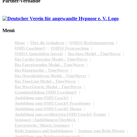
Partner/Verbände
Menü
Home
Über die Gründerin
QSHS® Begleitmentoring
QSHS Coaching®
QSHS® Ferncoaching
QSHS® Immobilien Special
Das Aura Modul – TimeWaver
Das Cardio-Vascular Modul – TimeWaver
Das Energiepunkte Modul – TimeWaver
Das Klangmodul – TimeWaver
Das Organkohärenz Modul – TimeWaver
Das TimeLine Modul – TimeWaver
Das WaveGenetic Modul – TimeWaver
Grundausbildung QSHS Coaching®
Ausbildung zum QSHS Coach®
Ausbildung zum QSHS Coach® Practitioner
Ausbildung zum QSHS Coach® Master
Ausbildung zum zertifizierten QSHS Coach® Trainer
Seminare / Ausbildungen Überblick
Energetische / Matrix Seminare
Reiki Seminare und Ausbildungen
Seminar zum Reiki Meister
Ausbildung zum Reinkarnationscoach