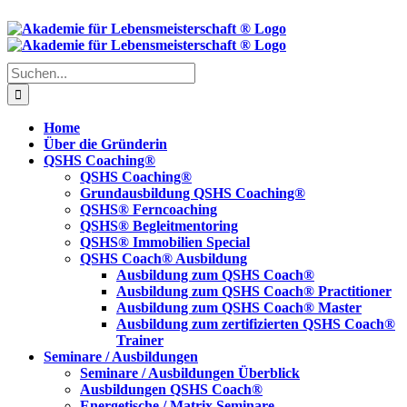
Skip
to
content
Suche
nach:
Home
Über die Gründerin
QSHS Coaching®
QSHS Coaching®
Grundausbildung QSHS Coaching®
QSHS® Ferncoaching
QSHS® Begleitmentoring
QSHS® Immobilien Special
QSHS Coach® Ausbildung
Ausbildung zum QSHS Coach®
Ausbildung zum QSHS Coach® Practitioner
Ausbildung zum QSHS Coach® Master
Ausbildung zum zertifizierten QSHS Coach®
Trainer
Seminare / Ausbildungen
Seminare / Ausbildungen Überblick
Ausbildungen QSHS Coach®
Energetische / Matrix Seminare