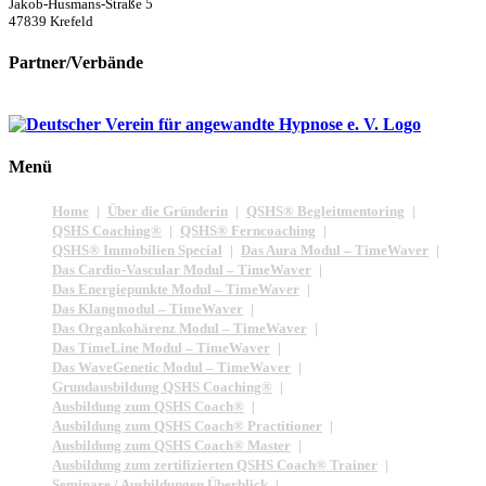
Jakob-Husmans-Straße 5
47839 Krefeld
Partner/Verbände
Menü
Home
Über die Gründerin
QSHS® Begleitmentoring
QSHS Coaching®
QSHS® Ferncoaching
QSHS® Immobilien Special
Das Aura Modul – TimeWaver
Das Cardio-Vascular Modul – TimeWaver
Das Energiepunkte Modul – TimeWaver
Das Klangmodul – TimeWaver
Das Organkohärenz Modul – TimeWaver
Das TimeLine Modul – TimeWaver
Das WaveGenetic Modul – TimeWaver
Grundausbildung QSHS Coaching®
Ausbildung zum QSHS Coach®
Ausbildung zum QSHS Coach® Practitioner
Ausbildung zum QSHS Coach® Master
Ausbildung zum zertifizierten QSHS Coach® Trainer
Seminare / Ausbildungen Überblick