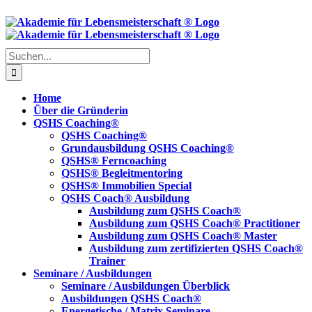
Skip
to
content
Suche
nach:
Home
Über die Gründerin
QSHS Coaching®
QSHS Coaching®
Grundausbildung QSHS Coaching®
QSHS® Ferncoaching
QSHS® Begleitmentoring
QSHS® Immobilien Special
QSHS Coach® Ausbildung
Ausbildung zum QSHS Coach®
Ausbildung zum QSHS Coach® Practitioner
Ausbildung zum QSHS Coach® Master
Ausbildung zum zertifizierten QSHS Coach®
Trainer
Seminare / Ausbildungen
Seminare / Ausbildungen Überblick
Ausbildungen QSHS Coach®
Energetische / Matrix Seminare