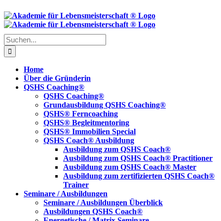
Skip
to
content
Suche
nach:
Home
Über die Gründerin
QSHS Coaching®
QSHS Coaching®
Grundausbildung QSHS Coaching®
QSHS® Ferncoaching
QSHS® Begleitmentoring
QSHS® Immobilien Special
QSHS Coach® Ausbildung
Ausbildung zum QSHS Coach®
Ausbildung zum QSHS Coach® Practitioner
Ausbildung zum QSHS Coach® Master
Ausbildung zum zertifizierten QSHS Coach®
Trainer
Seminare / Ausbildungen
Seminare / Ausbildungen Überblick
Ausbildungen QSHS Coach®
Energetische / Matrix Seminare