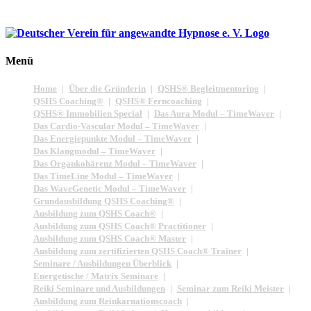
Menü
Home
Über die Gründerin
QSHS® Begleitmentoring
QSHS Coaching®
QSHS® Ferncoaching
QSHS® Immobilien Special
Das Aura Modul – TimeWaver
Das Cardio-Vascular Modul – TimeWaver
Das Energiepunkte Modul – TimeWaver
Das Klangmodul – TimeWaver
Das Organkohärenz Modul – TimeWaver
Das TimeLine Modul – TimeWaver
Das WaveGenetic Modul – TimeWaver
Grundausbildung QSHS Coaching®
Ausbildung zum QSHS Coach®
Ausbildung zum QSHS Coach® Practitioner
Ausbildung zum QSHS Coach® Master
Ausbildung zum zertifizierten QSHS Coach® Trainer
Seminare / Ausbildungen Überblick
Energetische / Matrix Seminare
Reiki Seminare und Ausbildungen
Seminar zum Reiki Meister
Ausbildung zum Reinkarnationscoach