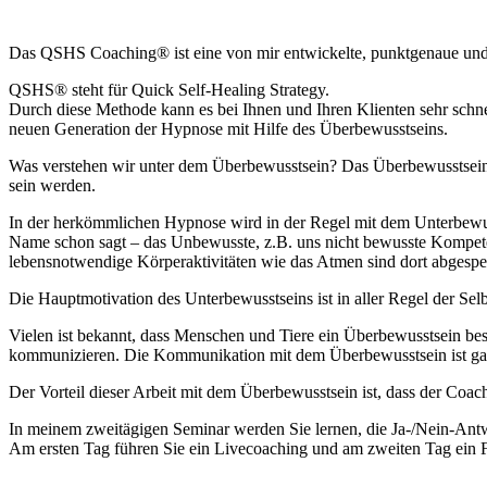
Das QSHS Coaching® ist eine von mir entwickelte, punktgenaue und
QSHS® steht für Quick Self-Healing Strategy.
Durch diese Methode kann es bei Ihnen und Ihren Klienten sehr schne
neuen Generation der Hypnose mit Hilfe des Überbewusstseins.
Was verstehen wir unter dem Überbewusstsein? Das Überbewusstsein ist
sein werden.
In der herkömmlichen Hypnose wird in der Regel mit dem Unterbewusst
Name schon sagt – das Unbewusste, z.B. uns nicht bewusste Kompete
lebensnotwendige Körperaktivitäten wie das Atmen sind dort abgespei
Die Hauptmotivation des Unterbewusstseins ist in aller Regel der Sel
Vielen ist bekannt, dass Menschen und Tiere ein Überbewusstsein bes
kommunizieren. Die Kommunikation mit dem Überbewusstsein ist ganz 
Der Vorteil dieser Arbeit mit dem Überbewusstsein ist, dass der Coach
In meinem zweitägigen Seminar werden Sie lernen, die Ja-/Nein-An
Am ersten Tag führen Sie ein Livecoaching und am zweiten Tag ein 