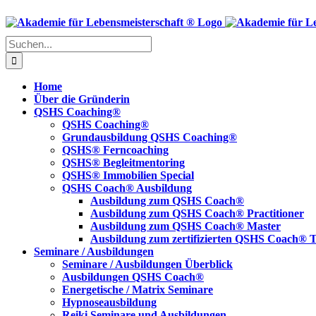
Skip
to
content
Suche
nach:
Home
Über die Gründerin
QSHS Coaching®
QSHS Coaching®
Grundausbildung QSHS Coaching®
QSHS® Ferncoaching
QSHS® Begleitmentoring
QSHS® Immobilien Special
QSHS Coach® Ausbildung
Ausbildung zum QSHS Coach®
Ausbildung zum QSHS Coach® Practitioner
Ausbildung zum QSHS Coach® Master
Ausbildung zum zertifizierten QSHS Coach® T
Seminare / Ausbildungen
Seminare / Ausbildungen Überblick
Ausbildungen QSHS Coach®
Energetische / Matrix Seminare
Hypnoseausbildung
Reiki Seminare und Ausbildungen