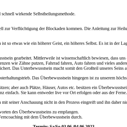
 schnell wirkende Selbstheilungsmethode.
ll zur Verflüchtigung der Blockaden kommen. Die Anleitung zur Heilung
 so etwas wie ein höherer Geist, ein höheres Selbst. Es ist in der Lag
sein gearbeitet. Mittlerweile ist wissenschaftlich bewiesen, dass uns 
nzen wie Zähne putzen, Fahrrad fahren, Auto fahren und vieles ander
chert. Das Unterbewusstsein macht somit den Großteil unseres Seins a
bsterhaltungstrieb. Das Überbewusstsein hingegen ist zu unserem höchst
itzen; aber auch Plätze, Häuser, Autos etc. besitzen ein Überbewussts
einfach. Sie kann entweder live vor Ort erfolgen oder aus der Ferne.
 mit seiner Anschauung nicht in den Prozess eingreift und ihn daher nic
tworten des Überbewusstseins zu empfangen.
Ferncoaching mit dem Überbewusstsein durch.
Termin: Sa/So 03.06./04.06.2023