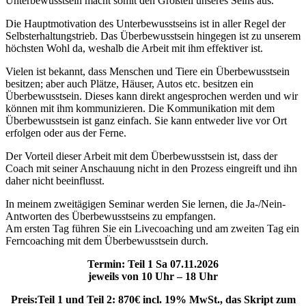
Unterbewusstsein macht somit den Großteil unseres Seins aus.
Die Hauptmotivation des Unterbewusstseins ist in aller Regel der
Selbsterhaltungstrieb. Das Überbewusstsein hingegen ist zu unserem
höchsten Wohl da, weshalb die Arbeit mit ihm effektiver ist.
Vielen ist bekannt, dass Menschen und Tiere ein Überbewusstsein
besitzen; aber auch Plätze, Häuser, Autos etc. besitzen ein
Überbewusstsein. Dieses kann direkt angesprochen werden und wir
können mit ihm kommunizieren. Die Kommunikation mit dem
Überbewusstsein ist ganz einfach. Sie kann entweder live vor Ort
erfolgen oder aus der Ferne.
Der Vorteil dieser Arbeit mit dem Überbewusstsein ist, dass der
Coach mit seiner Anschauung nicht in den Prozess eingreift und ihn
daher nicht beeinflusst.
In meinem zweitägigen Seminar werden Sie lernen, die Ja-/Nein-
Antworten des Überbewusstseins zu empfangen.
Am ersten Tag führen Sie ein Livecoaching und am zweiten Tag ein
Ferncoaching mit dem Überbewusstsein durch.
Termin: Teil 1 Sa 07.11.2026
jeweils von 10 Uhr – 18 Uhr
Preis:Teil 1 und Teil 2: 870€ incl. 19% MwSt., das Skript zum