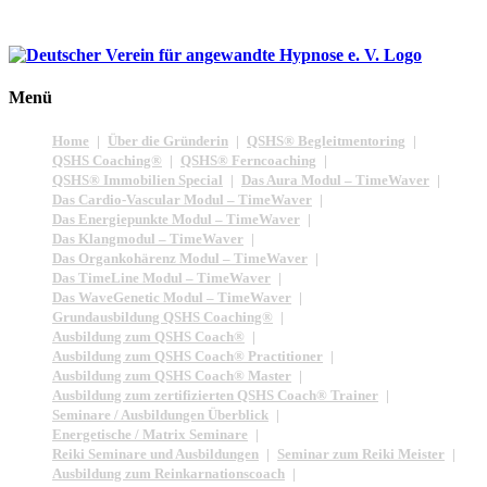
Menü
Home
Über die Gründerin
QSHS® Begleitmentoring
QSHS Coaching®
QSHS® Ferncoaching
QSHS® Immobilien Special
Das Aura Modul – TimeWaver
Das Cardio-Vascular Modul – TimeWaver
Das Energiepunkte Modul – TimeWaver
Das Klangmodul – TimeWaver
Das Organkohärenz Modul – TimeWaver
Das TimeLine Modul – TimeWaver
Das WaveGenetic Modul – TimeWaver
Grundausbildung QSHS Coaching®
Ausbildung zum QSHS Coach®
Ausbildung zum QSHS Coach® Practitioner
Ausbildung zum QSHS Coach® Master
Ausbildung zum zertifizierten QSHS Coach® Trainer
Seminare / Ausbildungen Überblick
Energetische / Matrix Seminare
Reiki Seminare und Ausbildungen
Seminar zum Reiki Meister
Ausbildung zum Reinkarnationscoach