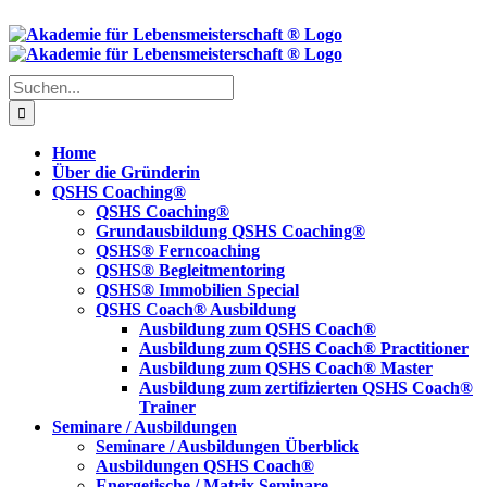
Skip
to
content
Suche
nach:
Home
Über die Gründerin
QSHS Coaching®
QSHS Coaching®
Grundausbildung QSHS Coaching®
QSHS® Ferncoaching
QSHS® Begleitmentoring
QSHS® Immobilien Special
QSHS Coach® Ausbildung
Ausbildung zum QSHS Coach®
Ausbildung zum QSHS Coach® Practitioner
Ausbildung zum QSHS Coach® Master
Ausbildung zum zertifizierten QSHS Coach®
Trainer
Seminare / Ausbildungen
Seminare / Ausbildungen Überblick
Ausbildungen QSHS Coach®
Energetische / Matrix Seminare