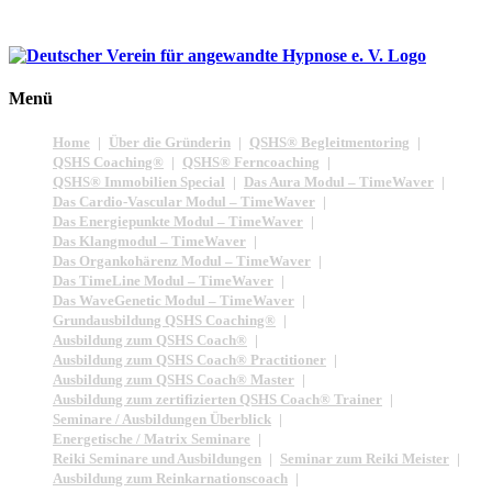
Menü
Home
Über die Gründerin
QSHS® Begleitmentoring
QSHS Coaching®
QSHS® Ferncoaching
QSHS® Immobilien Special
Das Aura Modul – TimeWaver
Das Cardio-Vascular Modul – TimeWaver
Das Energiepunkte Modul – TimeWaver
Das Klangmodul – TimeWaver
Das Organkohärenz Modul – TimeWaver
Das TimeLine Modul – TimeWaver
Das WaveGenetic Modul – TimeWaver
Grundausbildung QSHS Coaching®
Ausbildung zum QSHS Coach®
Ausbildung zum QSHS Coach® Practitioner
Ausbildung zum QSHS Coach® Master
Ausbildung zum zertifizierten QSHS Coach® Trainer
Seminare / Ausbildungen Überblick
Energetische / Matrix Seminare
Reiki Seminare und Ausbildungen
Seminar zum Reiki Meister
Ausbildung zum Reinkarnationscoach