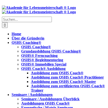
Skip
to
content
Suche
nach:
Home
Über die Gründerin
QSHS Coaching®
QSHS Coaching®
Grundausbildung QSHS Coaching®
QSHS® Ferncoaching
QSHS® Begleitmentoring
QSHS® Immobilien Special
QSHS Coach® Ausbildung
Ausbildung zum QSHS Coach®
Ausbildung zum QSHS Coach® Practitioner
Ausbildung zum QSHS Coach® Master
Ausbildung zum zertifizierten QSHS Coach®
Trainer
Seminare / Ausbildungen
Seminare / Ausbildungen Überblick
Ausbildungen QSHS Coach®
Energetische / Matrix Seminare