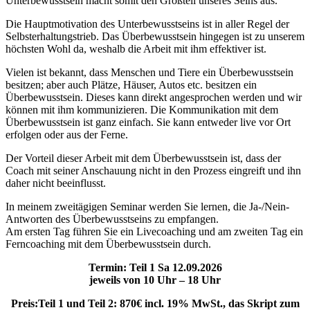
Unterbewusstsein macht somit den Großteil unseres Seins aus.
Die Hauptmotivation des Unterbewusstseins ist in aller Regel der
Selbsterhaltungstrieb. Das Überbewusstsein hingegen ist zu unserem
höchsten Wohl da, weshalb die Arbeit mit ihm effektiver ist.
Vielen ist bekannt, dass Menschen und Tiere ein Überbewusstsein
besitzen; aber auch Plätze, Häuser, Autos etc. besitzen ein
Überbewusstsein. Dieses kann direkt angesprochen werden und wir
können mit ihm kommunizieren. Die Kommunikation mit dem
Überbewusstsein ist ganz einfach. Sie kann entweder live vor Ort
erfolgen oder aus der Ferne.
Der Vorteil dieser Arbeit mit dem Überbewusstsein ist, dass der
Coach mit seiner Anschauung nicht in den Prozess eingreift und ihn
daher nicht beeinflusst.
In meinem zweitägigen Seminar werden Sie lernen, die Ja-/Nein-
Antworten des Überbewusstseins zu empfangen.
Am ersten Tag führen Sie ein Livecoaching und am zweiten Tag ein
Ferncoaching mit dem Überbewusstsein durch.
Termin: Teil 1 Sa 12.09.2026
jeweils von 10 Uhr – 18 Uhr
Preis:Teil 1 und Teil 2: 870€ incl. 19% MwSt., das Skript zum