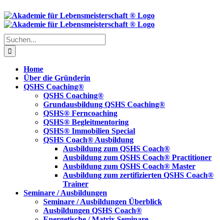
Skip
to
content
Suche
nach:
Home
Über die Gründerin
QSHS Coaching®
QSHS Coaching®
Grundausbildung QSHS Coaching®
QSHS® Ferncoaching
QSHS® Begleitmentoring
QSHS® Immobilien Special
QSHS Coach® Ausbildung
Ausbildung zum QSHS Coach®
Ausbildung zum QSHS Coach® Practitioner
Ausbildung zum QSHS Coach® Master
Ausbildung zum zertifizierten QSHS Coach®
Trainer
Seminare / Ausbildungen
Seminare / Ausbildungen Überblick
Ausbildungen QSHS Coach®
Energetische / Matrix Seminare