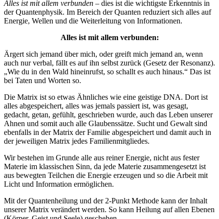
Alles ist mit allem verbunden
– dies ist die wichtigste Erkenntnis in
der Quantenphysik. Im Bereich der Quanten reduziert sich alles auf
Energie, Wellen und die Weiterleitung von Informationen.
Alles ist mit allem verbunden:
Ärgert sich jemand über mich, oder greift mich jemand an, wenn
auch nur verbal, fällt es auf ihn selbst zurück (Gesetz der Resonanz).
„Wie du in den Wald hineinrufst, so schallt es auch hinaus.“ Das ist
bei Taten und Worten so.
Die Matrix ist so etwas Ähnliches wie eine geistige DNA. Dort ist
alles abgespeichert, alles was jemals passiert ist, was gesagt,
gedacht, getan, gefühlt, geschrieben wurde, auch das Leben unserer
Ahnen und somit auch alle Glaubenssätze. Sucht und Gewalt sind
ebenfalls in der Matrix der Familie abgespeichert und damit auch in
der jeweiligen Matrix jedes Familienmitgliedes.
Wir bestehen im Grunde alle aus reiner Energie, nicht aus fester
Materie im klassischen Sinn, da jede Materie zusammengesetzt ist
aus bewegten Teilchen die Energie erzeugen und so die Arbeit mit
Licht und Information ermöglichen.
Mit der Quantenheilung und der 2-Punkt Methode kann der Inhalt
unserer Matrix verändert werden. So kann Heilung auf allen Ebenen
(Körper, Geist und Seele) geschehen.