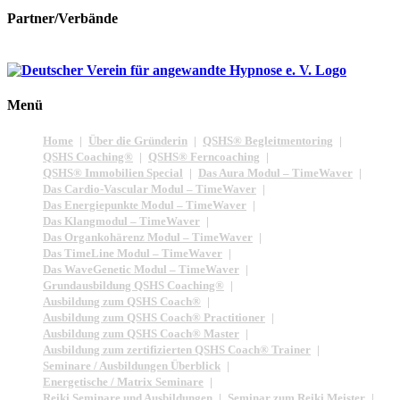
Partner/Verbände
Menü
Home
Über die Gründerin
QSHS® Begleitmentoring
QSHS Coaching®
QSHS® Ferncoaching
QSHS® Immobilien Special
Das Aura Modul – TimeWaver
Das Cardio-Vascular Modul – TimeWaver
Das Energiepunkte Modul – TimeWaver
Das Klangmodul – TimeWaver
Das Organkohärenz Modul – TimeWaver
Das TimeLine Modul – TimeWaver
Das WaveGenetic Modul – TimeWaver
Grundausbildung QSHS Coaching®
Ausbildung zum QSHS Coach®
Ausbildung zum QSHS Coach® Practitioner
Ausbildung zum QSHS Coach® Master
Ausbildung zum zertifizierten QSHS Coach® Trainer
Seminare / Ausbildungen Überblick
Energetische / Matrix Seminare
Reiki Seminare und Ausbildungen
Seminar zum Reiki Meister