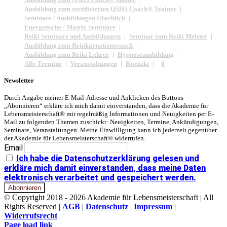
Ausbildung zum zertifizierten QSHS Coach® Trainer
Seminare / Ausbildungen Überblick
Energetische / Matrix Seminare
Reiki Seminare und Ausbildungen
Seminar zum Reiki Meister
Ausbildung zum Reinkarnationscoach
Ausbildung zum Reiki Lehrer
Hypnoseausbildung
Alle Termine
Veranstaltungen
Kontakt
0
Newsletter
Durch Angabe meiner E-Mail-Adresse und Anklicken des Buttons
„Abonnieren“ erkläre ich mich damit einverstanden, dass die Akademie für
Lebensmeisterschaft® mir regelmäßig Informationen und Neuigkeiten per E-
Mail zu folgenden Themen zuschickt: Neuigkeiten, Termine, Ankündigungen,
Seminare, Veranstaltungen. Meine Einwilligung kann ich jederzeit gegenüber
der Akademie für Lebensmeisterschaft® widerrufen.
Email
Ich habe die Datenschutzerklärung gelesen und
erkläre mich damit einverstanden, dass meine Daten
elektronisch verarbeitet und gespeichert werden.
© Copyright 2018 -
2026 Akademie für Lebensmeisterschaft | All
Rights Reserved |
AGB
|
Datenschutz
|
Impressum
|
Widerrufsrecht
Facebook
Page load link