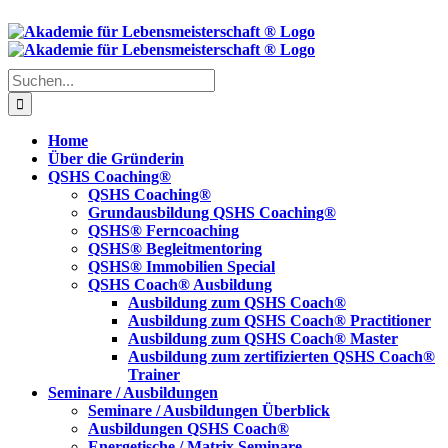
Skip
to
content
Suche
nach:
Home
Über die Gründerin
QSHS Coaching®
QSHS Coaching®
Grundausbildung QSHS Coaching®
QSHS® Ferncoaching
QSHS® Begleitmentoring
QSHS® Immobilien Special
QSHS Coach® Ausbildung
Ausbildung zum QSHS Coach®
Ausbildung zum QSHS Coach® Practitioner
Ausbildung zum QSHS Coach® Master
Ausbildung zum zertifizierten QSHS Coach®
Trainer
Seminare / Ausbildungen
Seminare / Ausbildungen Überblick
Ausbildungen QSHS Coach®
Energetische / Matrix Seminare