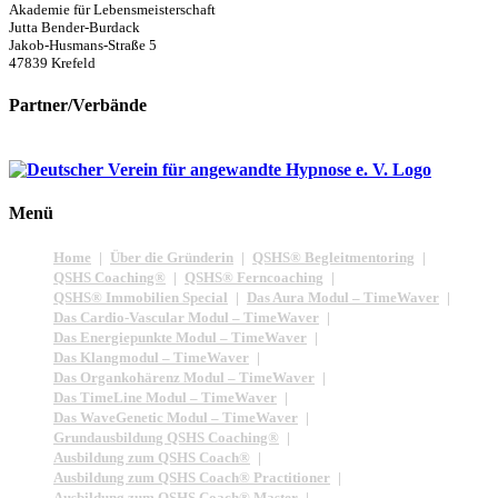
Akademie für Lebensmeisterschaft
Jutta Bender-Burdack
Jakob-Husmans-Straße 5
47839 Krefeld
Partner/Verbände
Menü
Home
Über die Gründerin
QSHS® Begleitmentoring
QSHS Coaching®
QSHS® Ferncoaching
QSHS® Immobilien Special
Das Aura Modul – TimeWaver
Das Cardio-Vascular Modul – TimeWaver
Das Energiepunkte Modul – TimeWaver
Das Klangmodul – TimeWaver
Das Organkohärenz Modul – TimeWaver
Das TimeLine Modul – TimeWaver
Das WaveGenetic Modul – TimeWaver
Grundausbildung QSHS Coaching®
Ausbildung zum QSHS Coach®
Ausbildung zum QSHS Coach® Practitioner
Ausbildung zum QSHS Coach® Master