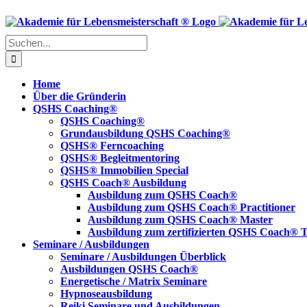
Skip
to
content
Suche
nach:
Home
Über die Gründerin
QSHS Coaching®
QSHS Coaching®
Grundausbildung QSHS Coaching®
QSHS® Ferncoaching
QSHS® Begleitmentoring
QSHS® Immobilien Special
QSHS Coach® Ausbildung
Ausbildung zum QSHS Coach®
Ausbildung zum QSHS Coach® Practitioner
Ausbildung zum QSHS Coach® Master
Ausbildung zum zertifizierten QSHS Coach® T
Seminare / Ausbildungen
Seminare / Ausbildungen Überblick
Ausbildungen QSHS Coach®
Energetische / Matrix Seminare
Hypnoseausbildung
Reiki Seminare und Ausbildungen