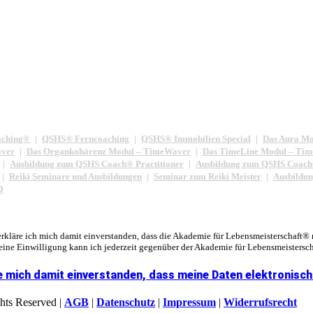
ching®
QSHS® Ferncoaching
QSHS® Immobilien Special
Das Aura M
aver
Das Organkohärenz Modul – TimeWaver
Das TimeLine Modul – Ti
Ausbildung zum QSHS Coach® Practitioner
Ausbildung zum QSHS Coach
Reiki Seminare und Ausbildungen
Seminar zum Reiki Meister
Ausbildun
0
kläre ich mich damit einverstanden, dass die Akademie für Lebensmeisterschaft®
ine Einwilligung kann ich jederzeit gegenüber der Akademie für Lebensmeistersch
e mich damit einverstanden, dass meine Daten elektronisch
hts Reserved |
AGB
|
Datenschutz
|
Impressum
|
Widerrufsrecht