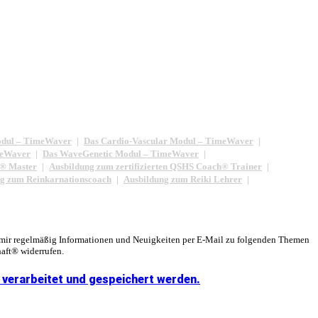
odul – TimeWaver
Das Cardio-Vascular Modul – TimeWaver
meWaver
Das WaveGenetic Modul – TimeWaver
® Master
Ausbildung zum zertifizierten QSHS Coach® Trainer
g zum Reinkarnationscoach
Ausbildung zum Reiki Lehrer
 mir regelmäßig Informationen und Neuigkeiten per E-Mail zu folgenden Themen
aft® widerrufen.
 verarbeitet und gespeichert werden.