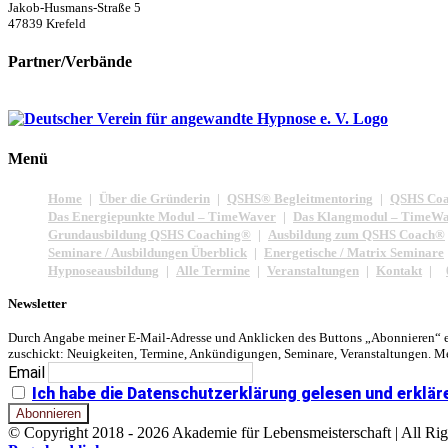
Jakob-Husmans-Straße 5
47839 Krefeld
Partner/Verbände
Menü
Home
Über die Gründerin
QSHS® Begleitmentoring
QSHS Coa
Das Energiepunkte Modul – TimeWaver
Das Klangmodul – TimeW
Grundausbildung QSHS Coaching®
Ausbildung zum QSHS Coach®
Seminare / Ausbildungen Überblick
Energetische / Matrix Seminare
Hypnoseausbildung
Alle Termine
Veranstaltungen
Kontakt
Newsletter
Durch Angabe meiner E-Mail-Adresse und Anklicken des Buttons „Abonnieren“ er
zuschickt: Neuigkeiten, Termine, Ankündigungen, Seminare, Veranstaltungen. Me
Email
Ich habe die Datenschutzerklärung gelesen und erklär
© Copyright 2018 -
2026 Akademie für Lebensmeisterschaft | All Rig