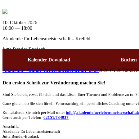
10. Oktober 2026
10:00 — 18:00
Akademie für Lebensmeisterschaft – Krefeld
Jutta Bender-Burdack
Kalender Download
Buchen
Akademie_Admin_Lebensmeisterschaft_2020
2026-05-29T00:57:
Den ersten Schritt zur Veränderung machen Sie!
Sind Sie bereit, etwas für sich und das Lösen Ihrer Themen und Probleme zu tun?
Ganz gleich, ob Sie sich für ein Ferncoaching, ein persönliches Coaching unter vi
Kontaktieren Sie mich per Mail unter
info@akademiefuerlebensmeisterschaft.d
Gerne auch per Telefon:
02151/734937
Anschrift:
Akademie für Lebensmeisterschaft
Jutta Bender-Burdack