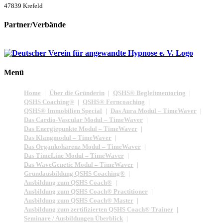
47839 Krefeld
Partner/Verbände
Menü
Home
Über die Gründerin
QSHS® Begleitmentoring
QSHS Coaching®
QSHS® Ferncoaching
QSHS® Immobilien Special
Das Aura Modul – TimeWaver
Das Cardio-Vascular Modul – TimeWaver
Das Energiepunkte Modul – TimeWaver
Das Klangmodul – TimeWaver
Das Organkohärenz Modul – TimeWaver
Das TimeLine Modul – TimeWaver
Das WaveGenetic Modul – TimeWaver
Grundausbildung QSHS Coaching®
Ausbildung zum QSHS Coach®
Ausbildung zum QSHS Coach® Practitioner
Ausbildung zum QSHS Coach® Master
Ausbildung zum zertifizierten QSHS Coach® Trainer
Seminare / Ausbildungen Überblick