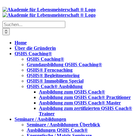
Skip
to
content
Suche
nach:
Home
Über die Gründerin
QSHS Coaching®
QSHS Coaching®
Grundausbildung QSHS Coaching®
QSHS® Ferncoaching
QSHS® Begleitmentoring
QSHS® Immobilien Special
QSHS Coach® Ausbildung
Ausbildung zum QSHS Coach®
Ausbildung zum QSHS Coach® Practitioner
Ausbildung zum QSHS Coach® Master
Ausbildung zum zertifizierten QSHS Coach®
Trainer
Seminare / Ausbildungen
Seminare / Ausbildungen Überblick
Ausbildungen QSHS Coach®
Energetische / Matrix Seminare