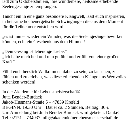
lädt zum Oktoberstart ein, ihre wunderbare, heilsame erhebende
Seelengesänge zu empfangen.
Taucht ein in eine ganz besondere Klangwelt, lasst euch inspirieren,
in heilsame hochenergetische Schwingungen die aus dem Moment
für die Teilnehmer entstehen wird.
„es ist immer wieder ein Wunder, was die Seelengesänge bewirken
können, echt ein Geschenk aus dem Himmel!
„Dein Gesang ist lebendige Liebe.“
„Ich habe mich heil und rein gefühlt und erfüllt von einer großen
Kraft.“
Fühlt euch herzlich Willkommen dabei zu sein, zu lauschen, zu
fühlen und zu erleben, was diese erhebenden Klänge uns Wertvolles
schenken werden!
In der Akademie für Lebensmeisterschaft®
Jutta Bender-Burdack
Jakob-Husmans-Straße 5 – 47839 Krefeld
BEGINN. 19.30 Uhr – Dauer ca. 2 Stunden, Beitrag: 36 €
Um Anmeldung bei Jutta Bender Burdack wird gebeten. Danke!
Tel. 02151 – 734937 info@akademiefuerlebensmeisterschaft.de