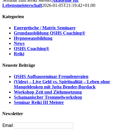
Seminar zum Reiki Meister
Akademie für
Lebensmeisterschaft
2026-01-05T21:19:42+01:00
Kategorien
Energetische / Matrix Seminare
Grundausbildung QSHS Coaching®
Hypnoseausbildung
News
QSHS Coaching®
Reiki
Neueste Beiträge
QSHS Aufbauseminar Fremdenergien
(Video) – Live Geld vs. Spiritualität – Leben ohne
Mangeldenken mit Jutta Bender-Burdack
Workshop Zeit und Zielumsetzung
Schamanischer Trommelworkshop
Seminar Reiki III Meister
Newsletter
Email