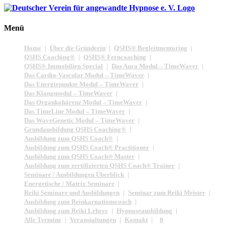
Menü
Home
Über die Gründerin
QSHS® Begleitmentoring
QSHS Coaching®
QSHS® Ferncoaching
QSHS® Immobilien Special
Das Aura Modul – TimeWaver
Das Cardio-Vascular Modul – TimeWaver
Das Energiepunkte Modul – TimeWaver
Das Klangmodul – TimeWaver
Das Organkohärenz Modul – TimeWaver
Das TimeLine Modul – TimeWaver
Das WaveGenetic Modul – TimeWaver
Grundausbildung QSHS Coaching®
Ausbildung zum QSHS Coach®
Ausbildung zum QSHS Coach® Practitioner
Ausbildung zum QSHS Coach® Master
Ausbildung zum zertifizierten QSHS Coach® Trainer
Seminare / Ausbildungen Überblick
Energetische / Matrix Seminare
Reiki Seminare und Ausbildungen
Seminar zum Reiki Meister
Ausbildung zum Reinkarnationscoach
Ausbildung zum Reiki Lehrer
Hypnoseausbildung
Alle Termine
Veranstaltungen
Kontakt
0